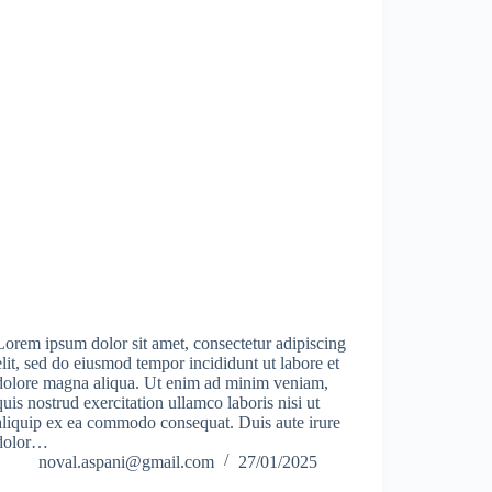
Lorem ipsum dolor sit amet, consectetur adipiscing
elit, sed do eiusmod tempor incididunt ut labore et
dolore magna aliqua. Ut enim ad minim veniam,
quis nostrud exercitation ullamco laboris nisi ut
aliquip ex ea commodo consequat. Duis aute irure
dolor…
noval.aspani@gmail.com
27/01/2025