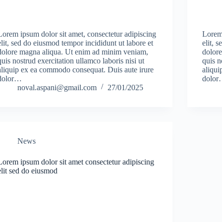
Lorem ipsum dolor sit amet, consectetur adipiscing
Lorem 
elit, sed do eiusmod tempor incididunt ut labore et
elit, 
dolore magna aliqua. Ut enim ad minim veniam,
dolor
quis nostrud exercitation ullamco laboris nisi ut
quis n
aliquip ex ea commodo consequat. Duis aute irure
aliqui
dolor…
dolo
noval.aspani@gmail.com
27/01/2025
News
Lorem ipsum dolor sit amet consectetur adipiscing
elit sed do eiusmod