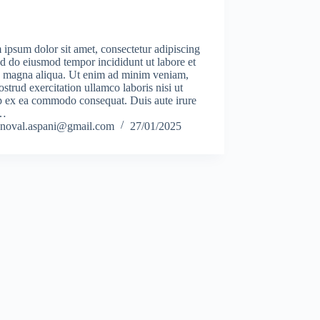
ipsum dolor sit amet, consectetur adipiscing
sed do eiusmod tempor incididunt ut labore et
e magna aliqua. Ut enim ad minim veniam,
ostrud exercitation ullamco laboris nisi ut
p ex ea commodo consequat. Duis aute irure
r…
noval.aspani@gmail.com
27/01/2025